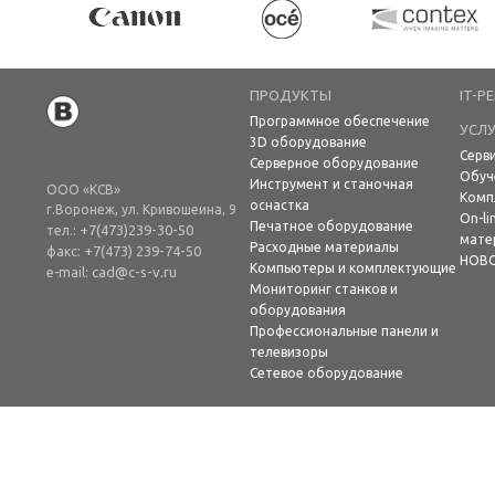
ПРОДУКТЫ
IT-Р
Программное обеспечение
УСЛУ
3D оборудование
Серв
Серверное оборудование
Обуч
Инструмент и станочная
ООО «КСВ»
Комп
оснастка
г.Воронеж, ул. Кривошеина, 9
On-li
Печатное оборудование
+7(473)239-30-50
тел.:
мате
Расходные материалы
+7(473) 239-74-50
факс:
НОВ
Компьютеры и комплектующие
cad@c-s-v.ru
e-mail:
Мониторинг станков и
оборудования
Профессиональные панели и
телевизоры
Сетевое оборудование