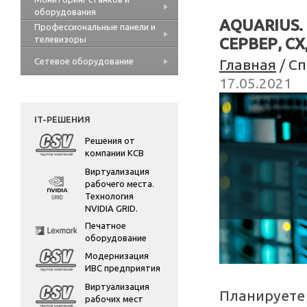
оборудования
AQUARIUS
Профессиональные панели и
телевизоры
СЕРВЕР, С
Сетевое оборудование
Главная
/
Сп
17.05.2021
IT-РЕШЕНИЯ
Решения от
компании КСВ
Виртуализация
рабочего места.
Технология
NVIDIA GRID.
Печатное
оборудование
Модернизация
ИВС предприятия
Виртуализация
Планируете 
рабочих мест