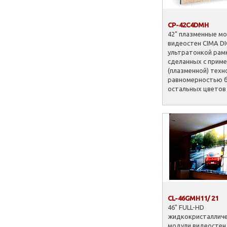
CP-42C4DMH
42" плазменные м
видеостен CIMA DI
ультратонкой рам
сделанных с прим
(плазменной) техн
равномерностью б
остальных цветов
CL-46GMH11/ 21
46" FULL-HD
жидкокристалличе
модули видеостен