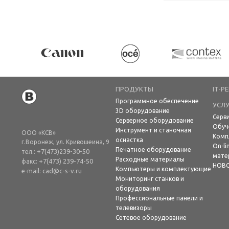
ПРОДУКТЫ
IT-Р
Программное обеспечение
УСЛУ
3D оборудование
Серв
Серверное оборудование
Обуч
Инструмент и станочная
ООО «КСВ»
Комп
оснастка
г.Воронеж, ул. Кривошеина, 9
On-li
Печатное оборудование
+7(473)239-30-50
тел.:
мате
Расходные материалы
+7(473) 239-74-50
факс:
НОВ
Компьютеры и комплектующие
cad@c-s-v.ru
e-mail:
Мониторинг станков и
оборудования
Профессиональные панели и
телевизоры
Сетевое оборудование