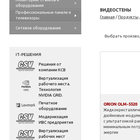
оборудования
ВИДЕОСТЕНЫ
Профессиональные панели и
Главная
/
Продукты
телевизоры
Сетевое оборудование
Выбрать прои
IT-РЕШЕНИЯ
Решения от
компании КСВ
Виртуализация
рабочего места.
Технология
NVIDIA GRID.
Печатное
ORION OLM-5520
оборудование
Жидкокристалличе
дюймовые модули
Модернизация
с ультратонкой ра
ИВС предприятия
минимальным пот
Виртуализация
энергии
рабочих мест