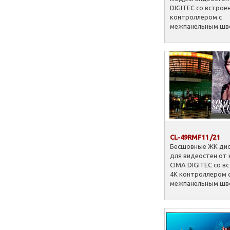
DIGITEC со встрое
контроллером с
межпанельным шво
CL-49RMF11 /21
Бесшовные ЖК дис
для видеостен от
CIMA DIGITEC со 
4K контроллером 
межпанельным шво